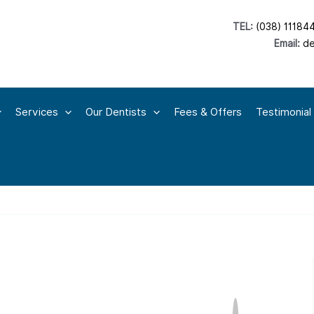
TEL:
(038) 11184
Email:
de
Services
Our Dentists
Fees & Offers
Testimonial