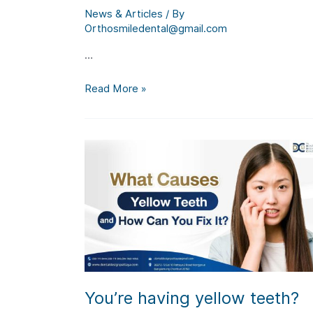
News & Articles
/ By
Orthosmiledental@gmail.com
…
Bleeding
Read More »
gums
Is
it
dangerous?
How
to
cure
it
completely?
You’re having yellow teeth?