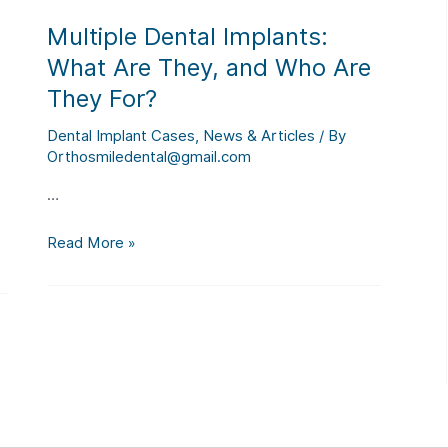
overlooked
Multiple Dental Implants:
What Are They, and Who Are
They For?
Dental Implant Cases
,
News & Articles
/ By
Orthosmiledental@gmail.com
…
Multiple
Read More »
Dental
Implants:
What
Are
They,
and
Who
Are