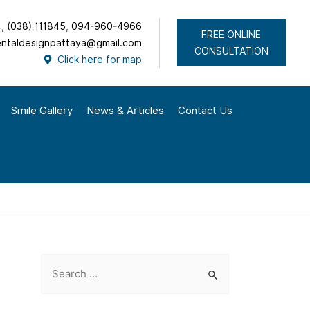
4
,
(038) 111845
,
094-960-4966
FREE ONLINE
ntaldesignpattaya@gmail.com
CONSULTATION
Click here for map
Smile Gallery
News & Articles
Contact Us
S
e
a