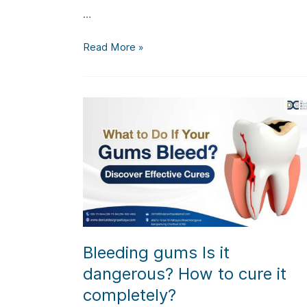
2026
…
ณ
กรุงเทพมหานคร
What
Read More »
is
a
Tooth
Root
and
How
Should
it
Be
Cared
For?
Bleeding gums Is it
dangerous? How to cure it
completely?