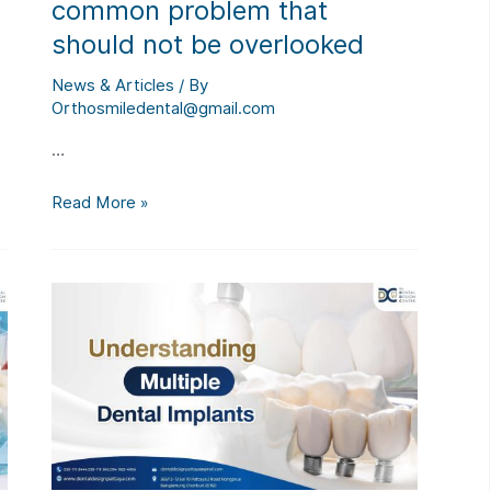
common problem that
should not be overlooked
News & Articles
/ By
Orthosmiledental@gmail.com
…
What
Read More »
causes
Dry
lips?
a
common
problem
that
should
not
be