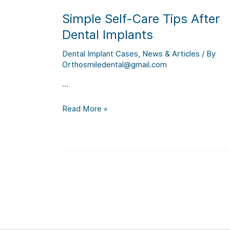
Simple Self-Care Tips After
Dental Implants
Dental Implant Cases
,
News & Articles
/ By
Orthosmiledental@gmail.com
…
Simple
Read More »
Self-
Care
Tips
After
Dental
Implants