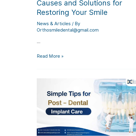
Causes and Solutions for
Restoring Your Smile
News & Articles
/ By
Orthosmiledental@gmail.com
…
You’re
Read More »
having
yellow
teeth?
Causes
and
Solutions
for
Restoring
Your
Smile