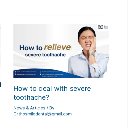
Dentists
Showcase
Global
Capabilities
at
the
OSSTEM
World
Meeting
2026
in
Bangkok
How to deal with severe
toothache?
News & Articles
/ By
Orthosmiledental@gmail.com
…