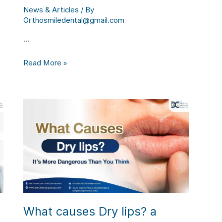
News & Articles
/ By
Orthosmiledental@gmail.com
…
What
Read More »
is
Rammanat
?
Here
are
the
warning
signs
you
should
be
aware
What causes Dry lips? a
of.