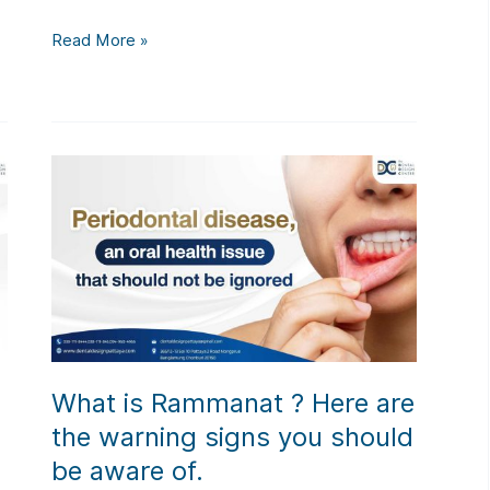
How
Read More »
to
deal
with
severe
toothache?
What is Rammanat ? Here are
the warning signs you should
be aware of.