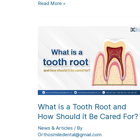
ทันตแพทย์
Read More »
ไทย
ตอกย้ำ
ศักยภาพ
บน
เวที
โลก
ใน
งาน
สัมมนา
ทันต
กรรม
ราก
เทียม
What is a Tooth Root and
ระดับ
How Should it Be Cared For?
นานาชาติ
OSSTEM
News & Articles
/ By
World
Orthosmiledental@gmail.com
Meeting