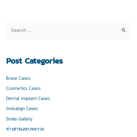
S
e
a
r
Post Categories
c
h
Brace Cases
f
Cosmetics Cases
o
Dental Implant Cases
r
:
Invisalign Cases
Smile Gallery
ข่าวสารและบทความ