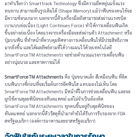
มาทำเรียกว่า Smarttrack Technology ซึ่งมีความยืดหยุ่นแข็งแรง
ทนทาน สามารถคืนรูปเดิมได้ (Shape Memory) แม้ว่าฟันของคนไข้จะ
มีความซ้อนเกมาก นอกจากนี้ตัวเครื่องมือยังสามารถส่งผ่านเเรงชนิด
เบาแบบต่อเนื่อง (Light Continues Force) ทำให้การเคลื่อนฟันเกิด
ขึ้นอย่างต่อเนื่อง โดยแรงจากเครื่องมือจะส่งผ่านตัว Attachment หรือ
ปุ่มบนฟัน ที่ทำหน้าที่ควบคุมทิศทางการเคลื่อนฟันให้มีประสิทธิภาพ
มากยิ่งขึ้น และได้ผลลัพธ์ตามที่ได้วางแผนไว้ด้วยเทคโนโลยี
SmartForceTM Attachments จะช่วยคำนวณแรงการเคลื่อนฟัน
อย่างนุ่มนวล และคาดการณ์ได้
SmartForceTM Attachments
คือ ปุ่มขนาดเล็ก สีเหมือนฟัน ที่ติด
บนฟันบางซี่ก่อนที่จะเริ่มต้นการจัดฟันใส แทบมองไม่เห็น โดย
SmartForceTM Attachments มีหน้าที่ในการช่วยเคลื่อนฟัน และจะ
ถูกใช้ตามดุลยพินิจของทันตแพทย์ แต่ไม่จำเป็นต้องติด
SmartForceTM Attachments ทุกคนขึ้นอยู่กับดุลพินิจของ
ทันตแพทย์ นอกจากนี้ตัววัสดุที่นำมาทำยังได้รับการรับรองจาก FDA
สหรัฐอเมริกา (องค์การอาหารและยาสหรัฐอเมริกา)
จัดฟันใสกับระยะเวลาในการรักษา