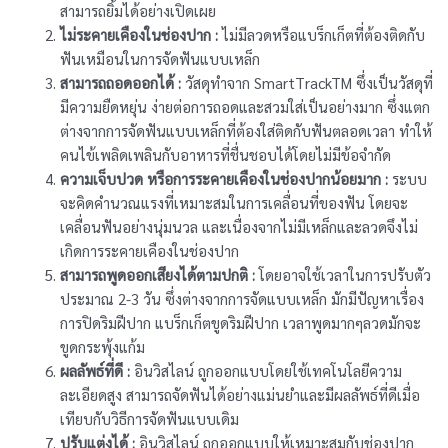
สามารถยิ้มได้อย่างเปิดเผย
ไม่ระคายเคืองในช่องปาก :
ไม่มีลวดหรือแบร็กเก็ตที่ต้องติดกับ
ฟันเหมือนในการจัดฟันแบบเหล็ก
สามารถถอดออกได้ :
วัสดุทำจาก SmartTrackTM ซึ่งเป็นวัสดุที่
มีความยืดหยุ่น ง่ายต่อการถอดและสวมใส่เป็นอย่างมาก ซึ่งแตก
ต่างจากการจัดฟันแบบเหล็กที่ต้องใส่ติดกับฟันตลอดเวลา ทำให้
คนไข้เพลิดเพลินกับอาหารที่ชื่นชอบได้โดยไม่มีข้อจำกัด
ความเจ็บปวด หรือการระคายเคืองในช่องปากน้อยมาก :
ระบบ
จะคิดคำนวณแรงที่เหมาะสมในการเคลื่อนที่ของฟัน โดยจะ
เคลื่อนฟันอย่างนุ่มนวล และเนื่องจากไม่มีเหล็กและลวดจึงไม่
เกิดการระคายเคืองในช่องปาก
สามารถพูดออกเสียงได้ตามปกติ :
โดยอาจใช้เวลาในการปรับตัว
ประมาณ 2-3 วัน ซึ่งต่างจากการจัดแบบเหล็ก มักมีปัญหาเรื่อง
การปิดริมฝีปาก แบร็กเก็ตขูดริมฝีปาก เวลาพูดมากๆลวดมักจะ
ขูดกระพุ้งแก้ม
ผลลัพธ์ที่ดี :
อินวิสไลน์ ถูกออกแบบโดยใช้เทคโนโลยีความ
ละเอียดสูง สามารถจัดฟันได้อย่างแม่นยำและมีผลลัพธ์ที่ดีเมื่อ
เทียบกับวิธีการจัดฟันแบบเดิม
ปรับแต่งได้ :
อินวิสไลน์ ถูกออกแบบให้เหมาะสมกับช่องปาก