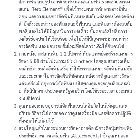
สภาพฟัน ถ่ายรูป เอ็กซเรย์ฟัน และสแกนฟัน 5 มิติด้วยเครื่อง
สแกน iTero Element™ เพื่อใช้วางแผนการรักษาอย่างมีขั้น
ตอน และวางแผนการจัดฟันที่เหมาะสมกับแต่ละคน โดยจะต้อง
คำนึงถึงระยะห่างของฟันแต่ละซี่ฟันบน และฟันล่างต้องสบกัน
พอดี และไม่ให้มีปัญหาในการบดเคี้ยว ขั้นตอนถัดไปคือการ
เคลียร์ช่องปากให้เรียบร้อย เพื่อไม่ให้มีปัญหาตามมาระหว่าง
การจัดฟัน เเละมอบรอยยิ้มใหม่ที่สดใสกว่าเดิมให้กับคนไข้
ภายหลังจากสแกนฟัน 1-2 สัปดาห์ ทันตแพทย์จะสร้างแผนการ
รักษา 5 มิติ ผ่านโปรแกรม 5D Clincheck โดยคุณสามารถเห็น
ผลลัพธ์ภายหลังจัดฟันเสร็จ ทำให้ทราบแผนการจัดฟันที่แน่ชัด
และระยะเวลาในการจัดฟันที่ชัดเจน หลังจากที่ดูแผนการรักษา
แล้วเครื่องมืออุปกรณ์จัดฟันแบบใสของคุณะจะถูกผลิตและส่ง
มาที่คลินิกจากประเทศสหรัฐอเมริกา โดยใช้ระยะเวลาประมาณ
3-4 สัปดาห์
คุณหมอจะมอบอุปกรณ์จัดฟันแบบใสอินวิสไลน์ให้คุณ และ
อธิบายวิธีการใส่ การถอด การดูแลเครื่องมือ และข้อควรปฏิบัติ
ทั้งหมดให้แก่คนไข้
ส่วนใหญ่แล้วในกระบวนการรักษาอาจต้องมีการติดปุ่มช่วยเพิ่ม
ประสิทธิภาพการเคลื่อนฟัน (Attachments) ซึ่งคุณหมอจะ