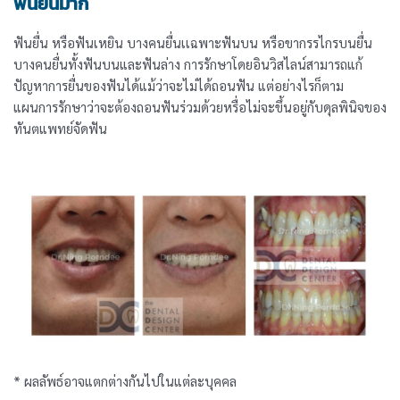
ฟันยื่นมาก
ฟันยื่น หรือฟันเหยิน บางคนยื่นเเฉพาะฟันบน หรือขากรรไกรบนยื่น
บางคนยื่นทั้งฟันบนและฟันล่าง การรักษาโดยอินวิสไลน์สามารถแก้
ปัญหาการยื่นของฟันได้แม้ว่าจะไม่ได้ถอนฟัน แต่อย่างไรก็ตาม
แผนการรักษาว่าจะต้องถอนฟันร่วมด้วยหรื่อไม่จะขึ้นอยู่กับดุลพินิจของ
ทันตแพทย์จัดฟัน
* ผลลัพธ์อาจแตกต่างกันไปในแต่ละบุคคล