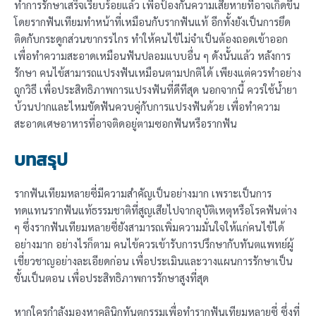
ทำการรักษาเสร็จเรียบร้อยแล้ว เพื่อป้องกันความเสียหายที่อาจเกิดขึ้น
โดยรากฟันเทียมทำหน้าที่เหมือนกับรากฟันแท้ อีกทั้งยังเป็นการยึด
ติดกับกระดูกส่วนขากรรไกร ทำให้คนไข้ไม่จำเป็นต้องถอดเข้าออก
เพื่อทำความสะอาดเหมือนฟันปลอมแบบอื่น ๆ ดังนั้นแล้ว หลังการ
รักษา คนไข้สามารถแปรงฟันเหมือนตามปกติได้ เพียงแต่ควรทำอย่าง
ถูกวิธี เพื่อประสิทธิภาพการแปรงฟันที่ดีทีสุด นอกจากนี้ ควรใช้น้ำยา
บ้วนปากและไหมขัดฟันควบคู่กับการแปรงฟันด้วย เพื่อทำความ
สะอาดเศษอาหารที่อาจติดอยู่ตามซอกฟันหรือรากฟัน
บทสรุป
รากฟันเทียมหลายซี่มีความสำคัญเป็นอย่างมาก เพราะเป็นการ
ทดแทนรากฟันแท้ธรรมชาติที่สูญเสียไปจากอุบัติเหตุหรือโรคฟันต่าง
ๆ ซึ่งรากฟันเทียมหลายซี่ยังสามารถเพิ่มความมั่นใจให้แก่คนไข้ได้
อย่างมาก อย่างไรก็ตาม คนไข้ควรเข้ารับการปรึกษากับทันตแพทย์ผู้
เชี่ยวชาญอย่างละเอียดก่อน เพื่อประเมินและวางแผนการรักษาเป็น
ขั้นเป็นตอน เพื่อประสิทธิภาพการรักษาสูงที่สุด
หากใครกำลังมองหาคลินิกทันตกรรมเพื่อทำรากฟันเทียมหลายซี่ ซึ่งที่