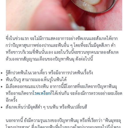
ซึ่งในช่วงแรก จะไม่มีการแสดงอาการอย่างชัดเจนและสังเกตได้ยาก
กว่าปัญหาสุขภาพช่องปากและฟันอื่น ๆ โดยที่จะเริ่มมีจุดสีเทา ดำ
หรือขาวบริเวณซี่ฟันนั่นเอง และในวันนี้จะชวนทุกคนมาลองสังเกต
ตัวเองจากสัญญาณเตือนของปัญหาฟันผุ ดังต่อไปนี้
รู้สึกปวดฟันในเวลาเคี้ยว หรือมีอาการปวดฟันเรื้อรัง
ฟันเป็นรู สามารถมองเห็นรูในฟันได้
มีเลือดออกขณะแปรงฟัน อาการนี้มีโอกาสที่จะเกิดจากปัญหาฟันผุ
หรืออาจเกิดจาก
โรคเหงือก
ก็ได้เช่นกัน จะต้องมีการตรวจอย่างละเอียด
อีกครั้ง
สังเกตเห็นว่ามีจุดสีดำ ๆ บนฟัน หรือฟันเปลี่ยนสี
นอกจากนี้ ยังมีความรุนแรงของปัญหาฟันผุ หรือที่เรียกว่า ‘ฟันผุทะลุ
โพรงประสาท’ ซึ่งเกิดจากฟันที่ผุในขนาดใหญ่มากจนทะลุไปถึงโพรง